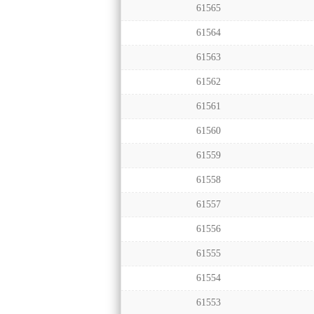
61565
61564
61563
61562
61561
61560
61559
61558
61557
61556
61555
61554
61553