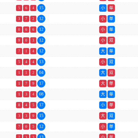
15
小
单
5
6
4
12
小
单
3
7
2
12
小
单
0
6
6
12
小
双
9
0
3
12
大
单
7
1
4
13
小
双
5
4
4
04
大
双
1
1
2
17
大
单
1
7
9
08
大
单
1
3
4
17
小
单
8
4
5
15
大
双
3
3
9
12
小
单
7
0
5
13
小
单
7
3
3