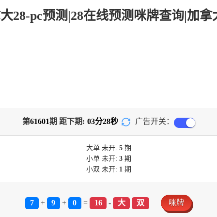
第
61601
期 距下期:
03
分
28
秒
广告开关：
大单
未开:
5
期
小单
未开:
3
期
小双
未开:
1
期
7
+
9
+
0
=
16
-
大
双
咪牌