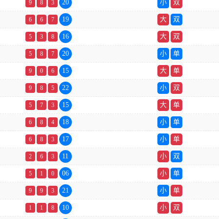
20
小
双
9
8
3
19
大
双
6
6
7
16
大
双
5
3
8
20
小
单
5
8
7
15
大
单
9
0
6
22
小
双
9
8
5
15
大
单
5
7
3
18
小
单
6
8
4
17
小
单
6
8
3
11
小
双
2
6
3
06
小
单
5
1
0
21
小
单
9
9
3
10
小
双
1
1
8