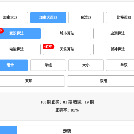
加拿大28
加拿大西28
台湾28
比特币28
意识算法
城市算法
虫洞算法
电能算法
天诛算法
斩神算法
组合
杀组
大小
单双
双项
双组
100期 正确：81 期 错误：19 期
正确率：81%
走势