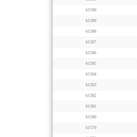
61590
61589
61588
61587
61586
61585
61584
61583
61582
61581
61580
61579