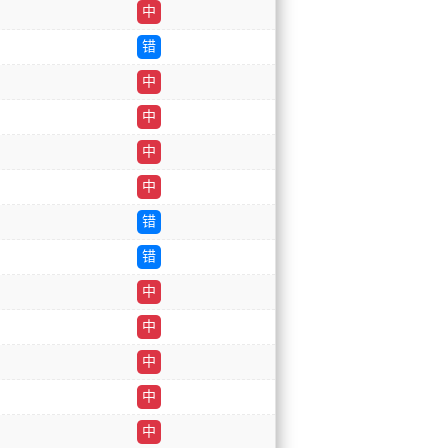
中
错
中
中
中
中
错
错
中
中
中
中
中