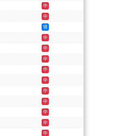
中
中
错
中
中
中
中
中
中
中
中
中
中