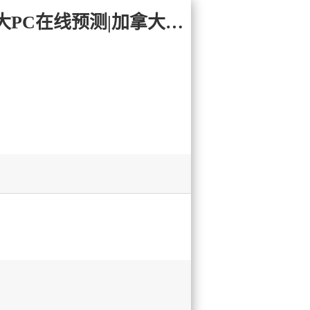
谨记域名:28yc.com 加拿大28-pc预测|28在线预测咪牌查询|加拿大PC在线预测|加拿大PC结果查询_专注研究咪牌_加拿大PC预测_官方!