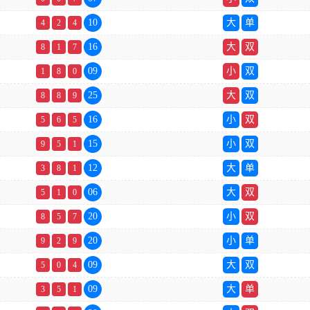
10
大
单
4
2
4
16
大
双
8
1
7
09
小
双
1
8
0
25
大
双
8
8
9
16
小
双
5
6
5
15
小
双
9
5
1
12
大
单
3
8
1
06
大
双
5
1
0
20
小
双
8
5
7
20
小
单
9
2
9
09
大
双
5
0
4
09
大
单
3
5
1