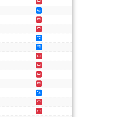
中
错
中
中
错
错
中
中
中
中
错
中
中