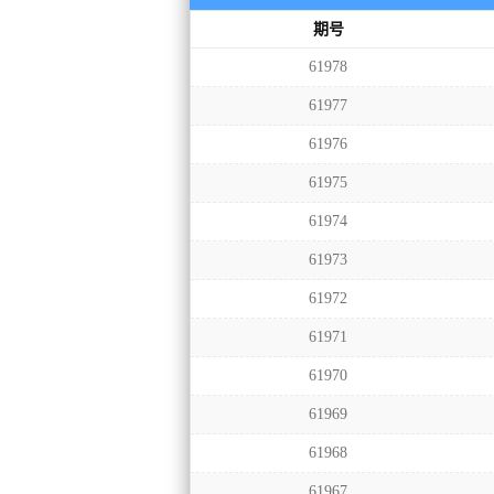
期号
61978
61977
61976
61975
61974
61973
61972
61971
61970
61969
61968
61967