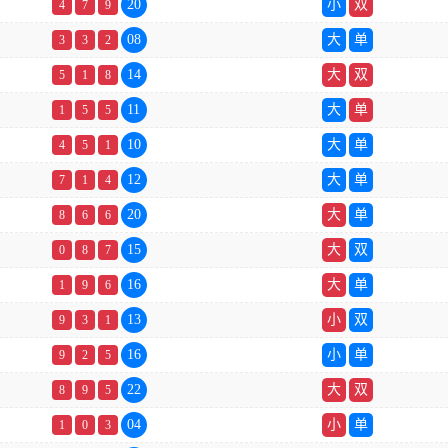
20
小
双
4
7
9
08
大
单
3
3
2
14
大
双
5
1
8
11
大
单
1
5
5
10
大
单
4
5
1
12
大
单
7
1
4
20
大
单
8
6
6
15
大
双
0
8
7
16
大
单
1
9
6
13
小
双
9
3
1
16
小
单
9
2
5
22
大
双
8
9
5
04
小
单
1
0
3