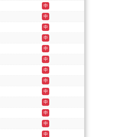
中
中
中
中
中
中
中
中
中
中
中
中
中