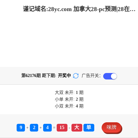
谨记域名:28yc.com 加拿大28-pc预测|28在线预测咪牌查询|加拿大PC在线预测|加拿大PC结果查询_专注研究咪牌_加拿大PC预测_官方!
第
62176
期 距下期:
开奖中
广告开关：
大双
未开:
1
期
小单
未开:
2
期
小双
未开:
4
期
9
2
4
15
大
单
咪牌
+
+
=
-