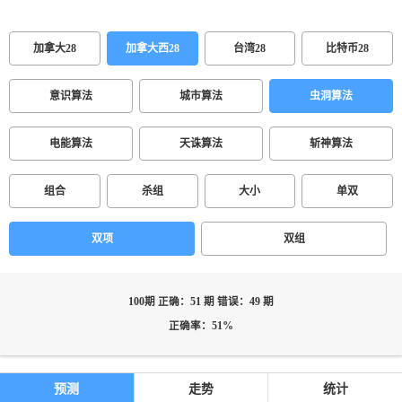
加拿大28
加拿大西28
台湾28
比特币28
意识算法
城市算法
虫洞算法
电能算法
天诛算法
斩神算法
组合
杀组
大小
单双
双项
双组
100期 正确：51 期 错误：49 期
正确率：51%
预测
走势
统计