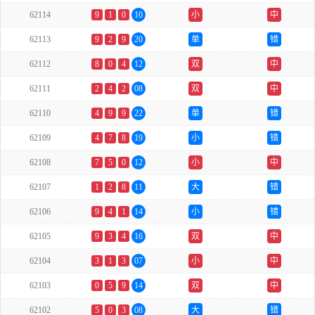
62114
9
1
0
10
小
中
62113
9
2
9
20
单
错
62112
8
0
4
12
双
中
62111
2
4
2
08
双
中
62110
4
9
9
22
单
错
62109
4
7
8
19
小
错
62108
7
5
0
12
小
中
62107
1
2
8
11
大
错
62106
9
4
1
14
小
错
62105
9
3
4
16
双
中
62104
3
1
3
07
小
中
62103
0
5
9
14
双
中
62102
5
0
3
08
大
错