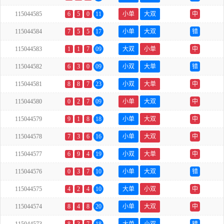
115044585
6
5
0
11
小单
大双
中
115044584
7
5
5
17
小单
大双
错
115044583
1
1
7
09
大双
小单
中
115044582
6
3
0
09
小双
大单
错
115044581
8
8
7
23
小双
大单
中
115044580
0
2
7
09
小单
大双
中
115044579
9
1
8
18
小单
大双
中
115044578
7
3
6
16
小单
大双
中
115044577
6
9
4
19
小双
大单
中
115044576
0
3
7
10
小单
大双
错
115044575
4
2
4
10
大单
小双
中
115044574
8
4
8
20
小单
大双
中