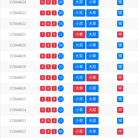
115044624
0
6
2
08
大双
小单
错
115044623
3
4
2
09
小双
大单
错
115044622
4
6
6
16
小双
大单
错
115044621
7
4
0
11
小单
大双
中
115044620
3
4
1
08
大双
小单
错
115044619
8
5
2
15
大双
小单
错
115044618
8
8
7
23
小单
大双
错
115044617
6
4
3
13
大双
小单
中
115044616
9
6
2
17
大单
小双
中
115044615
1
5
8
14
小双
大单
错
115044614
9
1
6
16
小单
大双
中
115044613
8
9
4
21
小单
大双
错
115044612
3
4
1
08
小双
大单
中