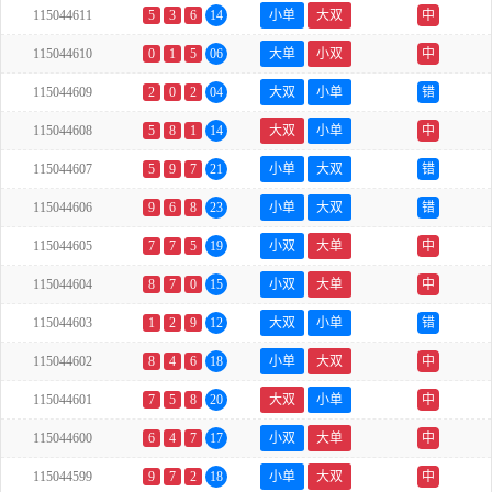
115044611
5
3
6
14
小单
大双
中
115044610
0
1
5
06
大单
小双
中
115044609
2
0
2
04
大双
小单
错
115044608
5
8
1
14
大双
小单
中
115044607
5
9
7
21
小单
大双
错
115044606
9
6
8
23
小单
大双
错
115044605
7
7
5
19
小双
大单
中
115044604
8
7
0
15
小双
大单
中
115044603
1
2
9
12
大双
小单
错
115044602
8
4
6
18
小单
大双
中
115044601
7
5
8
20
大双
小单
中
115044600
6
4
7
17
小双
大单
中
115044599
9
7
2
18
小单
大双
中