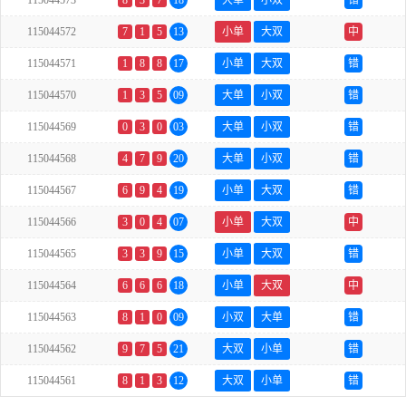
115044573
8
3
7
18
大单
小双
错
115044572
7
1
5
13
小单
大双
中
115044571
1
8
8
17
小单
大双
错
115044570
1
3
5
09
大单
小双
错
115044569
0
3
0
03
大单
小双
错
115044568
4
7
9
20
大单
小双
错
115044567
6
9
4
19
小单
大双
错
115044566
3
0
4
07
小单
大双
中
115044565
3
3
9
15
小单
大双
错
115044564
6
6
6
18
小单
大双
中
115044563
8
1
0
09
小双
大单
错
115044562
9
7
5
21
大双
小单
错
115044561
8
1
3
12
大双
小单
错