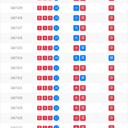
3467439
9
1
8
18
小
双
中
3467438
8
9
3
20
小
双
中
3467437
1
2
9
12
大
双
中
3467436
1
4
5
10
大
双
中
3467435
0
5
3
08
小
单
中
3467434
6
3
0
09
大
双
错
3467433
5
5
2
12
小
双
中
3467432
8
1
3
12
小
单
中
3467431
7
8
5
20
大
双
中
3467430
6
8
8
22
大
双
中
3467429
8
8
6
22
大
双
中
3467428
6
3
3
12
小
双
中