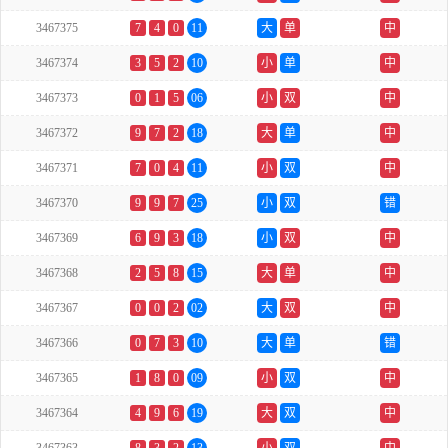
3467375
7
4
0
11
大
单
中
3467374
3
5
2
10
小
单
中
3467373
0
1
5
06
小
双
中
3467372
9
7
2
18
大
单
中
3467371
7
0
4
11
小
双
中
3467370
9
9
7
25
小
双
错
3467369
6
9
3
18
小
双
中
3467368
2
5
8
15
大
单
中
3467367
0
0
2
02
大
双
中
3467366
0
7
3
10
大
单
错
3467365
1
8
0
09
小
双
中
3467364
4
9
6
19
大
双
中