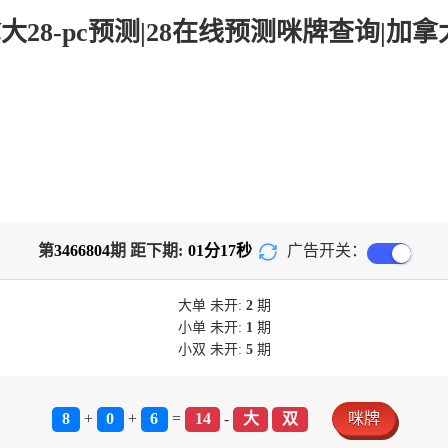
第
3466804
期 距下期:
01
分
16
秒
广告开关：
大单
未开:
2
期
小单
未开:
1
期
小双
未开:
5
期
8
+
0
+
6
=
14
-
大
双
咪牌