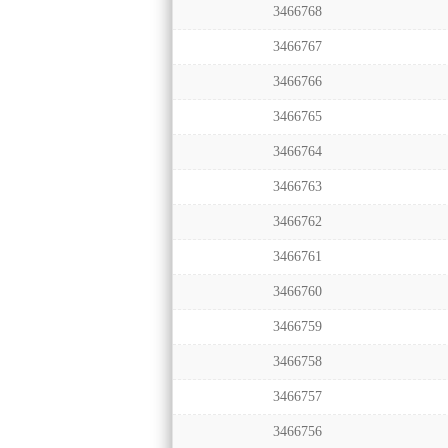
3466768
3466767
3466766
3466765
3466764
3466763
3466762
3466761
3466760
3466759
3466758
3466757
3466756