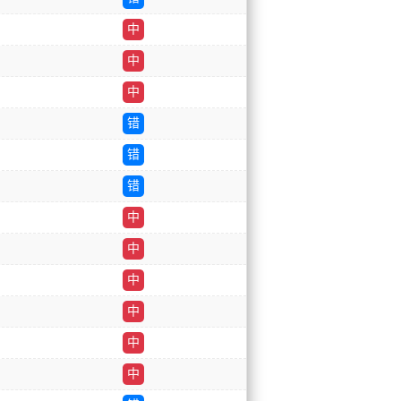
中
中
中
错
错
错
中
中
中
中
中
中