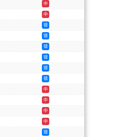
中
中
错
错
错
错
错
错
中
中
中
中
错