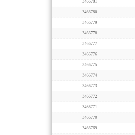
3466781
3466780
3466779
3466778
3466777
3466776
3466775
3466774
3466773
3466772
3466771
3466770
3466769