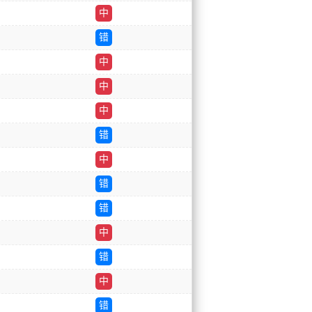
中
错
中
中
中
错
中
错
错
中
错
中
错