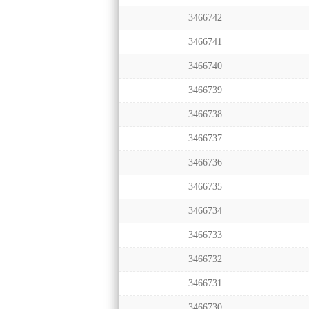
3466742
3466741
3466740
3466739
3466738
3466737
3466736
3466735
3466734
3466733
3466732
3466731
3466730