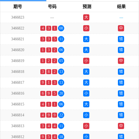
期号
号码
预测
结果
3466823
---
大
---
单
3466822
4
3
1
08
小
中
3466821
3
3
5
11
大
错
3466820
1
3
2
06
大
错
3466819
1
2
2
05
小
中
3466818
3
8
2
13
大
错
3466817
9
1
3
13
大
错
3466816
6
9
5
20
小
错
3466815
4
1
1
06
大
错
3466814
4
9
9
22
小
错
3466813
3
4
4
11
小
中
3466812
9
5
4
18
小
错