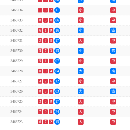
3466735
1
0
5
06
大
错
3466734
1
3
7
11
小
中
3466733
0
6
0
06
小
中
3466732
6
1
9
16
小
错
3466731
2
7
8
17
大
中
3466730
5
7
3
15
小
错
3466729
5
1
1
07
小
中
3466728
0
0
4
04
大
错
3466727
4
2
6
12
小
中
3466726
0
3
0
03
大
错
3466725
3
5
9
17
大
中
3466724
7
9
8
24
大
中
3466723
6
7
2
15
大
中