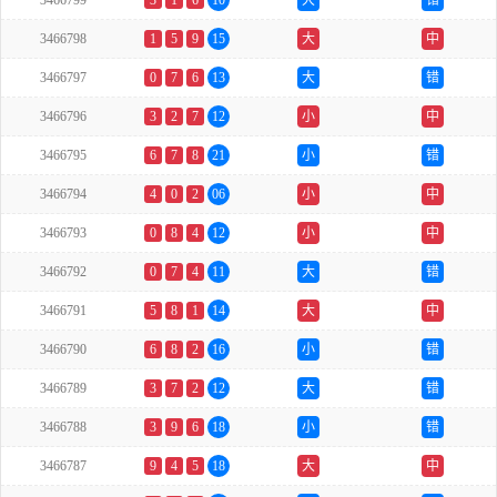
3466799
3
1
6
10
大
错
3466798
1
5
9
15
大
中
3466797
0
7
6
13
大
错
3466796
3
2
7
12
小
中
3466795
6
7
8
21
小
错
3466794
4
0
2
06
小
中
3466793
0
8
4
12
小
中
3466792
0
7
4
11
大
错
3466791
5
8
1
14
大
中
3466790
6
8
2
16
小
错
3466789
3
7
2
12
大
错
3466788
3
9
6
18
小
错
3466787
9
4
5
18
大
中