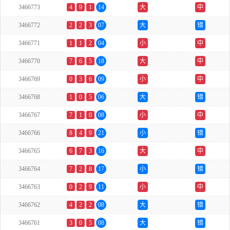
3466773
4
9
1
14
大
中
3466772
2
2
3
07
大
错
3466771
1
1
2
04
小
中
3466770
7
6
5
18
大
中
3466769
0
3
6
09
小
中
3466768
1
0
5
06
大
错
3466767
7
1
0
08
小
中
3466766
8
4
9
21
小
错
3466765
6
7
3
16
大
中
3466764
7
2
8
17
小
错
3466763
0
2
9
11
小
中
3466762
4
2
2
08
大
错
3466761
3
0
5
08
大
错