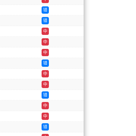
错
错
中
中
中
错
中
中
错
中
中
错