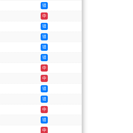
错
中
错
错
错
错
中
中
错
错
中
错
中