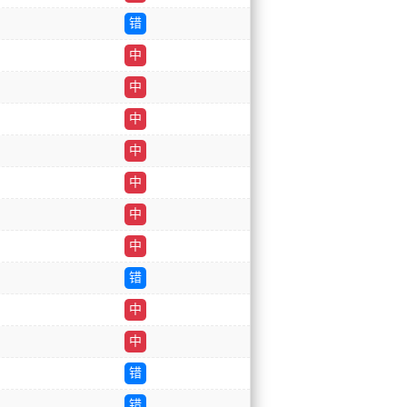
错
中
中
中
中
中
中
中
错
中
中
错
错