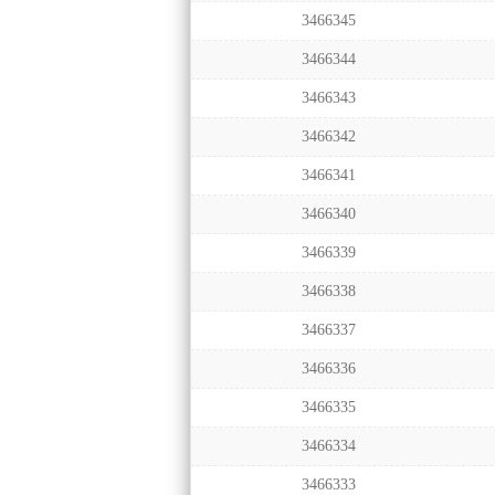
3466345
3466344
3466343
3466342
3466341
3466340
3466339
3466338
3466337
3466336
3466335
3466334
3466333