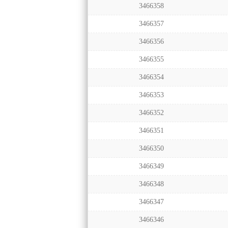
3466358
3466357
3466356
3466355
3466354
3466353
3466352
3466351
3466350
3466349
3466348
3466347
3466346