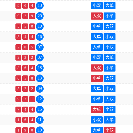
13
小双
大单
9
0
4
20
大双
小单
9
2
9
10
小单
大双
5
5
0
16
大单
小双
8
4
4
07
大单
小双
2
0
5
07
小双
大单
2
3
2
18
大双
小单
8
6
4
13
小单
大双
0
5
8
09
大单
小双
5
2
2
12
小单
大双
9
2
1
15
大单
小双
7
4
4
11
小双
大单
1
6
4
10
大单
小双
1
9
0