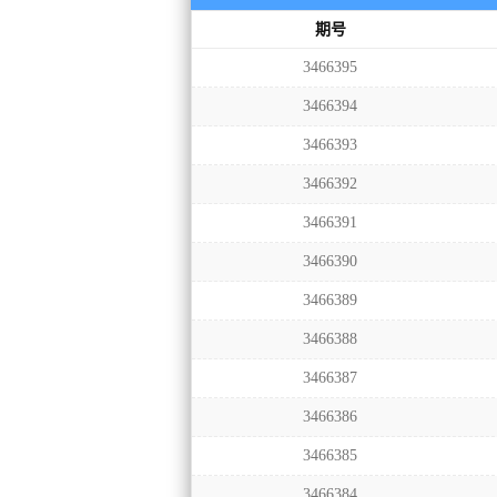
期号
3466395
3466394
3466393
3466392
3466391
3466390
3466389
3466388
3466387
3466386
3466385
3466384