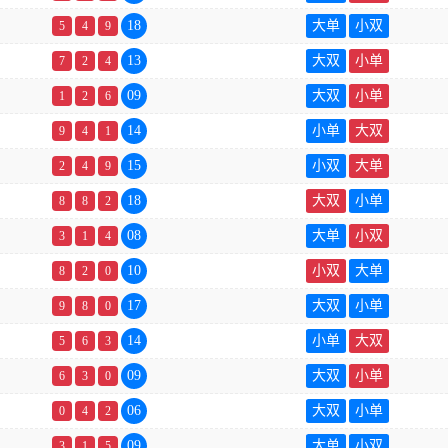
18
大单
小双
5
4
9
13
大双
小单
7
2
4
09
大双
小单
1
2
6
14
小单
大双
9
4
1
15
小双
大单
2
4
9
18
大双
小单
8
8
2
08
大单
小双
3
1
4
10
小双
大单
8
2
0
17
大双
小单
9
8
0
14
小单
大双
5
6
3
09
大双
小单
6
3
0
06
大双
小单
0
4
2
09
大单
小双
3
1
5