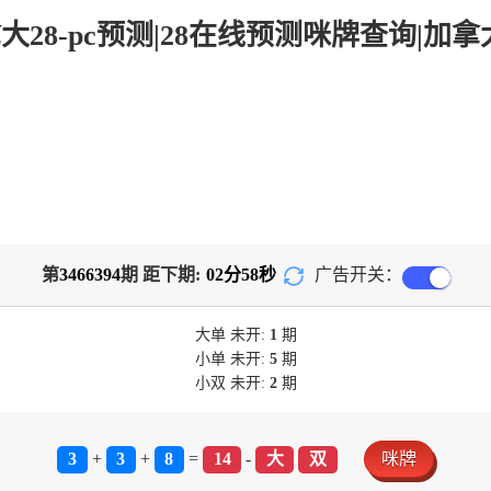
第
3466394
期 距下期:
02
分
58
秒
广告开关：
大单
未开:
1
期
小单
未开:
5
期
小双
未开:
2
期
3
+
3
+
8
=
14
-
大
双
咪牌