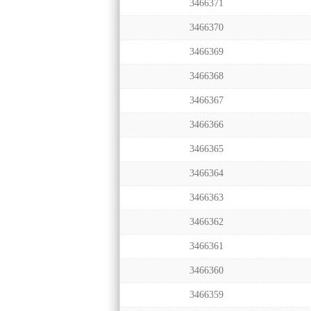
3466371
3466370
3466369
3466368
3466367
3466366
3466365
3466364
3466363
3466362
3466361
3466360
3466359