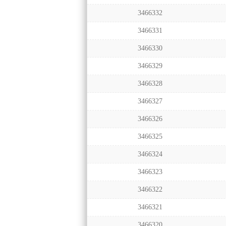
3466332
3466331
3466330
3466329
3466328
3466327
3466326
3466325
3466324
3466323
3466322
3466321
3466320