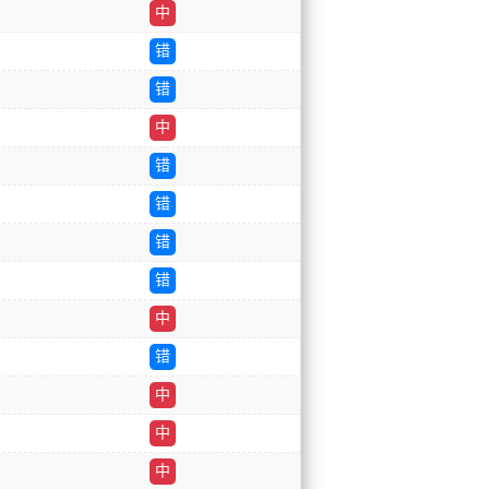
中
错
错
中
错
错
错
错
中
错
中
中
中