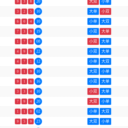
20
大双
小单
9
3
8
10
大单
小双
3
2
5
10
小单
大双
6
0
4
19
小双
大单
7
3
9
08
小双
大单
1
7
0
22
小双
大单
4
9
9
12
小单
大双
4
7
1
10
大双
小单
0
1
9
16
小双
大单
9
1
6
10
小双
大单
3
3
4
20
大双
小单
7
9
4
02
小单
大双
1
1
0
23
大双
小单
9
5
9