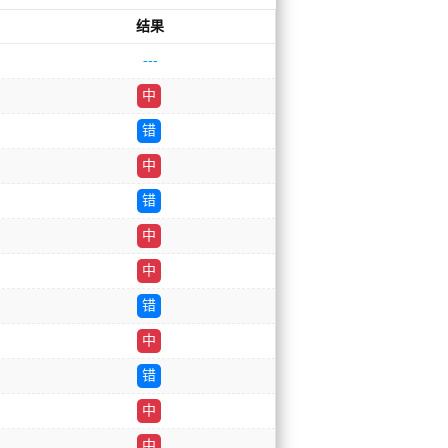
结果
---
中
错
中
错
中
中
错
中
错
中
中