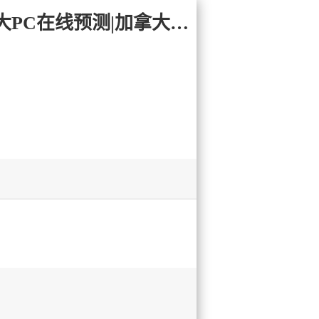
谨记域名:28yc.com 加拿大28-pc预测|28在线预测咪牌查询|加拿大PC在线预测|加拿大PC结果查询_专注研究咪牌_加拿大PC预测_官方!