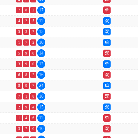
17
单
7
8
2
11
双
4
2
5
15
双
5
3
7
10
单
1
7
2
14
双
5
9
0
12
单
3
9
0
16
双
6
8
2
24
单
8
9
7
16
双
7
1
8
15
双
2
9
4
11
单
1
4
6
10
双
3
7
0