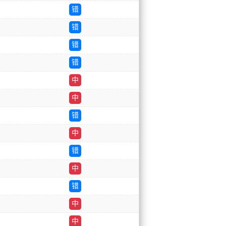
错
错
错
错
中
中
错
中
错
中
错
中
中