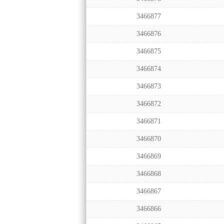
3466877
3466876
3466875
3466874
3466873
3466872
3466871
3466870
3466869
3466868
3466867
3466866