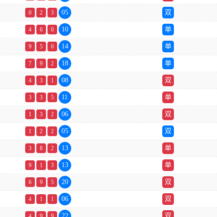
05
双
0
2
3
10
单
4
6
0
14
单
9
5
0
18
单
7
9
2
08
双
4
3
1
11
单
3
3
5
06
双
1
3
2
05
双
1
2
2
13
单
3
8
2
13
单
9
1
3
20
双
6
9
5
06
双
4
1
1
22
双
4
9
9