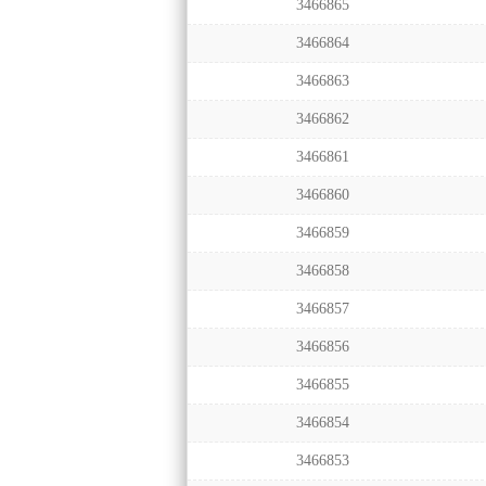
3466865
3466864
3466863
3466862
3466861
3466860
3466859
3466858
3466857
3466856
3466855
3466854
3466853