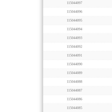
115044097
115044096
115044095
115044094
115044093
115044092
115044091
115044090
115044089
115044088
115044087
115044086
115044085