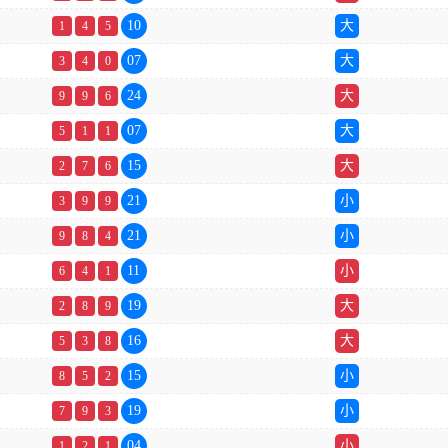
10
大
1
4
5
07
大
3
4
0
24
大
9
9
6
07
大
5
1
1
15
大
2
7
6
21
小
3
9
9
21
小
9
8
4
11
小
6
4
1
19
大
2
8
9
16
大
5
3
8
15
小
8
5
2
19
小
7
9
3
04
小
1
2
1