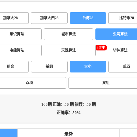
加拿大28
加拿大西28
台湾28
比特币28
意识算法
城市算法
虫洞算法
电能算法
天诛算法
斩神算法
组合
杀组
大小
单双
双项
双组
100期 正确：50 期 错误：50 期
正确率：50%
走势