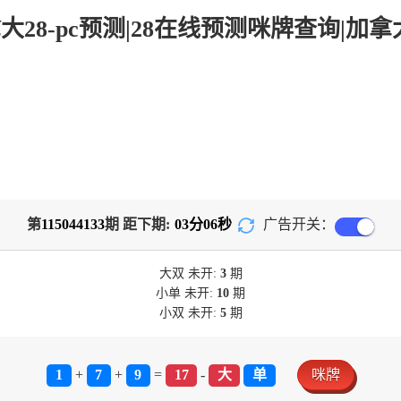
第
115044133
期 距下期:
03
分
06
秒
广告开关：
大双
未开:
3
期
小单
未开:
10
期
小双
未开:
5
期
1
+
7
+
9
=
17
-
大
单
咪牌