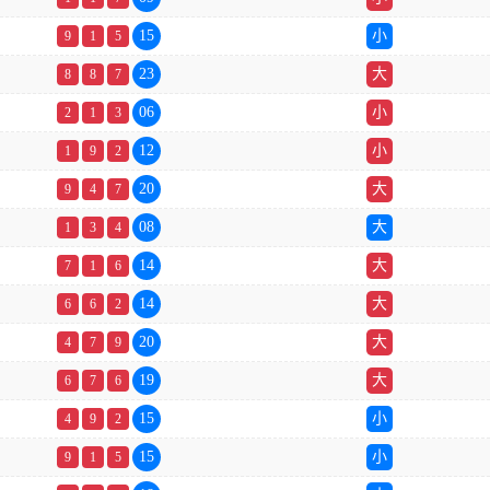
15
小
9
1
5
23
大
8
8
7
06
小
2
1
3
12
小
1
9
2
20
大
9
4
7
08
大
1
3
4
14
大
7
1
6
14
大
6
6
2
20
大
4
7
9
19
大
6
7
6
15
小
4
9
2
15
小
9
1
5