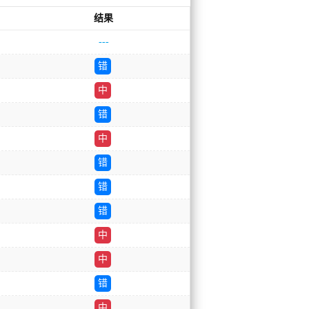
结果
---
错
中
错
中
错
错
错
中
中
错
中