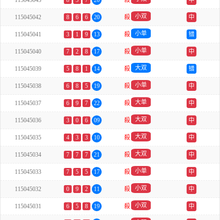
115045043
8
5
7
20
殺
中
小双
115045042
8
6
6
20
殺
中
小单
115045041
3
1
9
13
殺
错
小单
115045040
7
2
8
17
殺
中
大双
115045039
5
8
1
14
殺
错
小单
115045038
6
8
5
19
殺
中
大单
115045037
6
9
7
22
殺
中
大双
115045036
3
0
6
09
殺
中
大双
115045035
4
3
3
10
殺
中
大双
115045034
7
7
7
21
殺
中
小单
115045033
7
5
5
17
殺
中
小双
115045032
0
9
2
11
殺
中
小双
115045031
6
5
8
19
殺
中