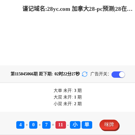
谨记域名:28yc.com 加拿大28-pc预测|28在线预测咪牌查询|加拿大PC在线预测|加拿大PC结果查询_专注研究咪牌_加拿大PC预测_官方!
第
115045066
期 距下期:
02
时
22
分
27
秒
广告开关：
大单
未开:
3
期
大双
未开:
1
期
小双
未开:
2
期
4
0
7
11
小
单
咪牌
+
+
=
-