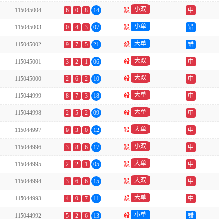
小双
115045004
6
0
8
14
殺
中
小单
115045003
0
4
3
07
殺
错
大单
115045002
9
7
5
21
殺
错
大双
115045001
3
2
1
06
殺
中
大双
115045000
2
6
2
10
殺
中
大单
115044999
8
7
3
18
殺
中
大单
115044998
2
5
2
09
殺
中
大单
115044997
9
3
0
12
殺
中
小双
115044996
3
8
6
17
殺
中
大单
115044995
2
2
1
05
殺
中
大双
115044994
3
6
6
15
殺
中
大单
115044993
4
0
7
11
殺
中
小单
115044992
5
2
6
13
殺
错