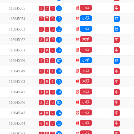
小双
115045055
3
7
4
14
殺
中
小双
115045054
2
7
3
12
殺
错
小双
115045053
5
1
6
12
殺
错
大单
115045052
8
6
0
14
殺
中
小双
115045051
7
0
7
14
殺
中
小单
115045050
2
3
2
07
殺
错
大双
115045049
6
3
1
10
殺
中
大双
115045048
5
9
1
15
殺
中
大双
115045047
1
0
9
10
殺
中
小双
115045046
3
2
0
05
殺
中
小双
115045045
4
8
2
14
殺
中
小双
115045044
0
6
7
13
殺
中
小双