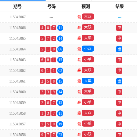
期号
号码
预测
结果
大双
115045067
---
殺
---
大双
115045066
4
0
7
11
殺
中
大单
115045065
5
7
2
14
殺
中
小双
115045064
5
1
0
06
殺
错
小单
115045063
6
8
1
15
殺
中
大双
115045062
0
1
1
02
殺
中
大单
115045061
2
5
8
15
殺
错
大单
115045060
2
3
9
14
殺
中
小单
115045059
2
6
7
15
殺
中
大双
115045058
1
3
7
11
殺
中
小单
115045057
5
5
9
19
殺
中
小双
115045056
9
7
7
23
殺
中