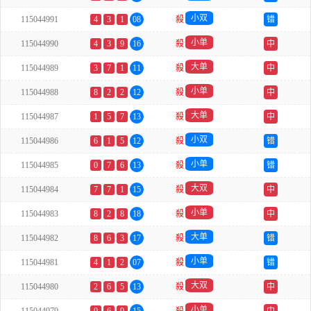
小双
115044991
4
3
1
08
殺
错
小单
115044990
4
3
9
16
殺
中
大单
115044989
3
7
1
11
殺
中
小单
115044988
8
2
2
12
殺
中
大单
115044987
1
5
7
13
殺
中
小双
115044986
6
1
5
12
殺
错
小单
115044985
0
7
6
13
殺
错
大双
115044984
7
7
1
15
殺
中
小单
115044983
8
2
8
18
殺
中
大单
115044982
8
6
3
17
殺
错
小单
115044981
4
1
2
07
殺
错
大双
115044980
2
6
5
13
殺
中
小单