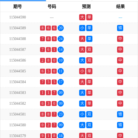
期号
号码
预测
结果
115044590
---
大
单
---
115044589
8
6
6
20
小
单
错
115044588
7
8
9
24
大
单
中
115044587
7
6
1
14
大
双
中
115044586
2
8
0
10
大
双
中
115044585
6
5
0
11
小
单
中
115044584
7
5
5
17
大
单
中
115044583
1
1
7
09
大
单
中
115044582
6
3
0
09
大
单
中
115044581
8
8
7
23
小
双
错
115044580
0
2
7
09
大
双
错
115044579
9
1
8
18
大
双
中