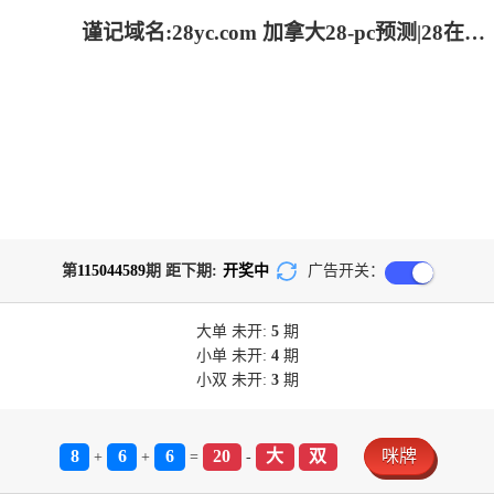
谨记域名:28yc.com 加拿大28-pc预测|28在线预测咪牌查询|加拿大PC在线预测|加拿大PC结果查询_专注研究咪牌_加拿大PC预测_官方!
第
115044589
期 距下期:
开奖中
广告开关：
大单
未开:
5
期
小单
未开:
4
期
小双
未开:
3
期
8
6
6
20
大
双
咪牌
+
+
=
-