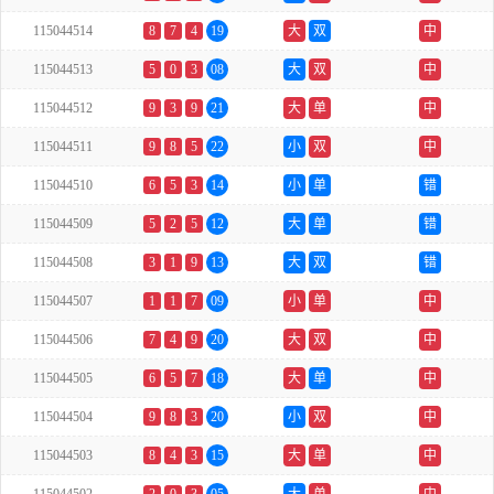
115044514
8
7
4
19
大
双
中
115044513
5
0
3
08
大
双
中
115044512
9
3
9
21
大
单
中
115044511
9
8
5
22
小
双
中
115044510
6
5
3
14
小
单
错
115044509
5
2
5
12
大
单
错
115044508
3
1
9
13
大
双
错
115044507
1
1
7
09
小
单
中
115044506
7
4
9
20
大
双
中
115044505
6
5
7
18
大
单
中
115044504
9
8
3
20
小
双
中
115044503
8
4
3
15
大
单
中