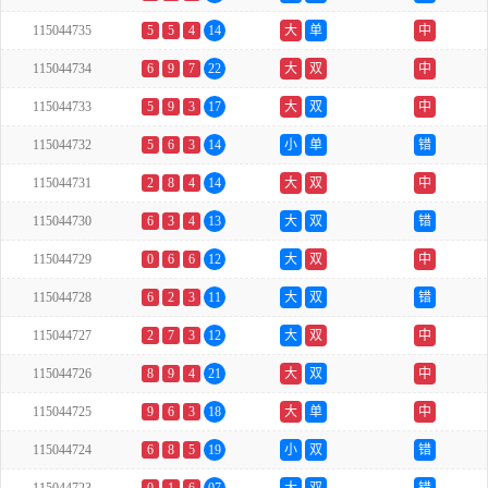
115044735
5
5
4
14
大
单
中
115044734
6
9
7
22
大
双
中
115044733
5
9
3
17
大
双
中
115044732
5
6
3
14
小
单
错
115044731
2
8
4
14
大
双
中
115044730
6
3
4
13
大
双
错
115044729
0
6
6
12
大
双
中
115044728
6
2
3
11
大
双
错
115044727
2
7
3
12
大
双
中
115044726
8
9
4
21
大
双
中
115044725
9
6
3
18
大
单
中
115044724
6
8
5
19
小
双
错