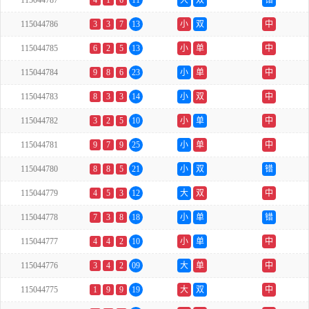
115044787
4
1
6
11
大
双
错
115044786
3
3
7
13
小
双
中
115044785
6
2
5
13
小
单
中
115044784
9
8
6
23
小
单
中
115044783
8
3
3
14
小
双
中
115044782
3
2
5
10
小
单
中
115044781
9
7
9
25
小
单
中
115044780
8
8
5
21
小
双
错
115044779
4
5
3
12
大
双
中
115044778
7
3
8
18
小
单
错
115044777
4
4
2
10
小
单
中
115044776
3
4
2
09
大
单
中
115044775
1
9
9
19
大
双
中