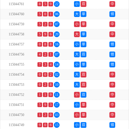
115044761
8
5
9
22
小
双
中
115044760
5
0
1
06
大
单
错
115044759
5
2
0
07
小
单
中
115044758
5
9
6
20
大
单
中
115044757
0
8
8
16
小
单
错
115044756
4
2
1
07
大
双
错
115044755
7
3
4
14
小
单
错
115044754
0
0
2
02
大
双
中
115044753
0
2
8
10
大
双
中
115044752
1
1
9
11
小
双
中
115044751
5
9
3
17
小
单
中
115044750
1
2
0
03
小
单
中
115044749
9
0
6
15
小
双
错