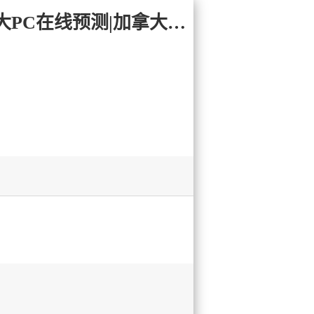
谨记域名:28yc.com 加拿大28-pc预测|28在线预测咪牌查询|加拿大PC在线预测|加拿大PC结果查询_专注研究咪牌_加拿大PC预测_官方!