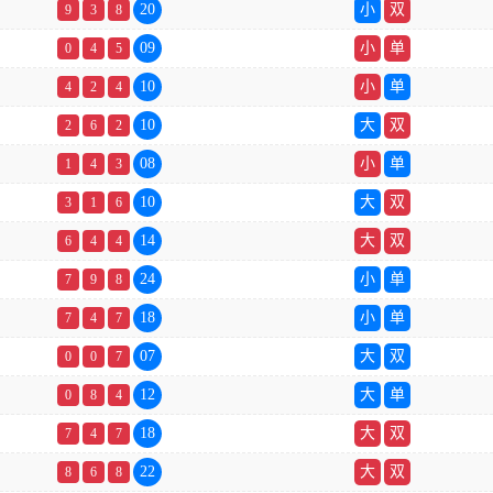
20
小
双
9
3
8
09
小
单
0
4
5
10
小
单
4
2
4
10
大
双
2
6
2
08
小
单
1
4
3
10
大
双
3
1
6
14
大
双
6
4
4
24
小
单
7
9
8
18
小
单
7
4
7
07
大
双
0
0
7
12
大
单
0
8
4
18
大
双
7
4
7
22
大
双
8
6
8