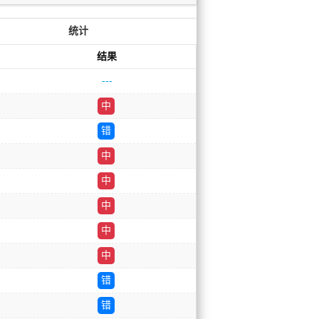
统计
结果
---
中
错
中
中
中
中
中
错
错