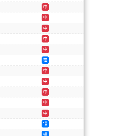
中
中
中
中
中
错
中
中
中
中
中
错
错