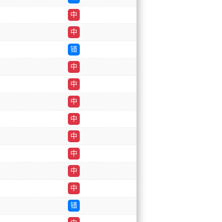
中
中
错
中
中
中
中
中
中
中
中
错