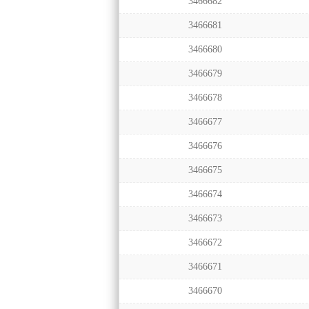
3466682
3466681
3466680
3466679
3466678
3466677
3466676
3466675
3466674
3466673
3466672
3466671
3466670