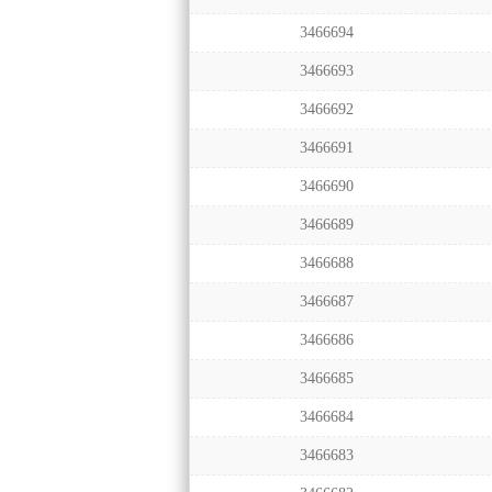
3466694
3466693
3466692
3466691
3466690
3466689
3466688
3466687
3466686
3466685
3466684
3466683