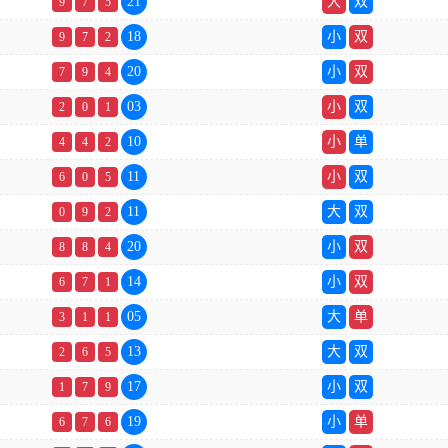
21
大
双
9
7
5
18
小
双
9
7
2
20
小
双
7
9
4
03
小
双
2
0
1
10
小
单
4
4
2
11
小
双
6
0
5
11
大
双
0
9
2
20
小
双
8
8
4
14
小
双
6
7
1
05
大
单
3
1
1
13
大
双
2
6
5
17
小
双
1
7
9
19
小
单
6
7
6