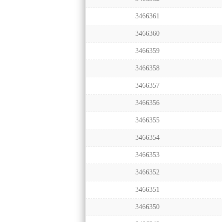
3466361
3466360
3466359
3466358
3466357
3466356
3466355
3466354
3466353
3466352
3466351
3466350