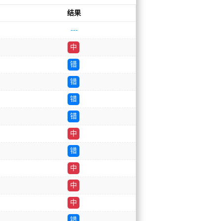
结果
---
中
错
错
错
错
中
错
中
中
中
错