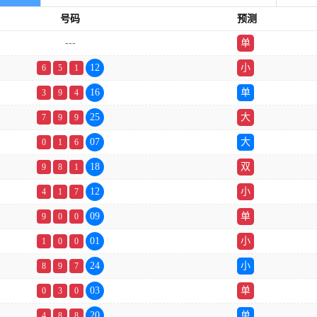
号码
预测
---
单
12
小
6
5
1
16
单
3
9
4
25
大
7
9
9
07
大
0
1
6
18
双
9
8
1
12
小
4
1
7
09
单
9
0
0
01
小
1
0
0
24
小
8
9
7
03
单
0
3
0
20
单
4
8
8