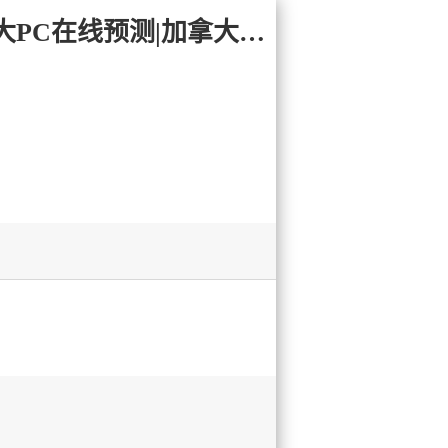
谨记域名:28yc.com 加拿大28-pc预测|28在线预测咪牌查询|加拿大PC在线预测|加拿大PC结果查询_专注研究咪牌_加拿大PC预测_官方!