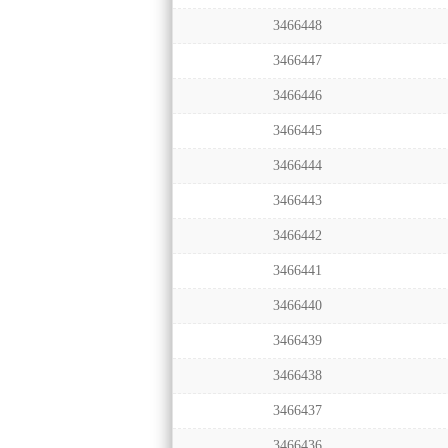
3466448
3466447
3466446
3466445
3466444
3466443
3466442
3466441
3466440
3466439
3466438
3466437
3466436