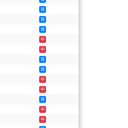
错
错
错
中
中
错
错
中
中
错
中
中