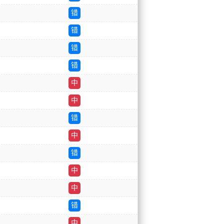
错
错
错
错
中
中
错
中
错
中
中
错
中