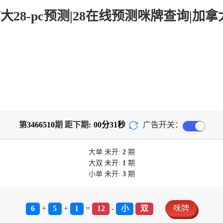
第
3466510
期 距下期:
00
分
31
秒
广告开关：
大单
未开:
2
期
大双
未开:
1
期
小单
未开:
3
期
6
+
5
+
1
=
12
-
小
双
咪牌