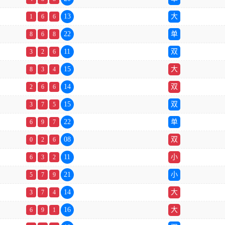
13
大
1
6
6
22
单
8
6
8
11
双
3
2
6
15
大
8
3
4
14
双
2
6
6
15
双
3
7
5
22
单
6
9
7
08
双
0
2
6
11
小
6
3
2
21
小
5
7
9
14
大
3
7
4
16
大
6
9
1