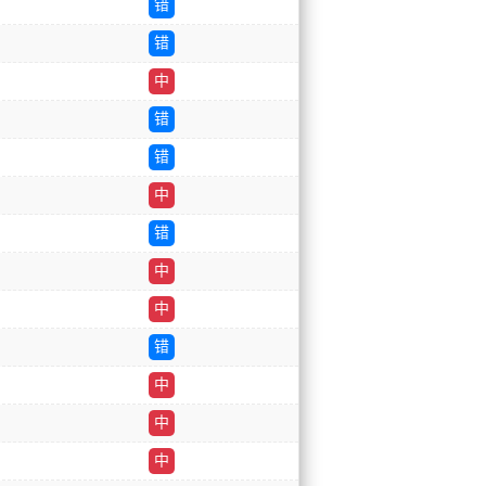
错
错
中
错
错
中
错
中
中
错
中
中
中