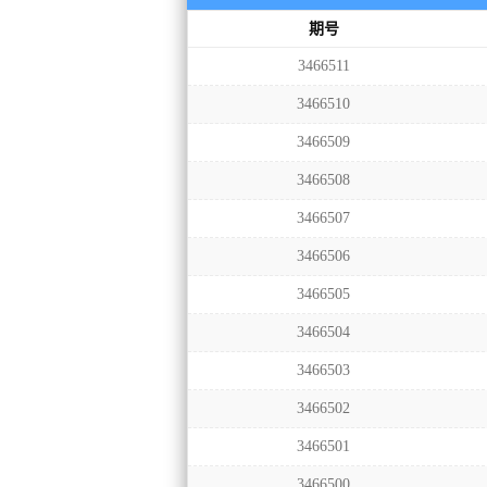
期号
3466511
3466510
3466509
3466508
3466507
3466506
3466505
3466504
3466503
3466502
3466501
3466500