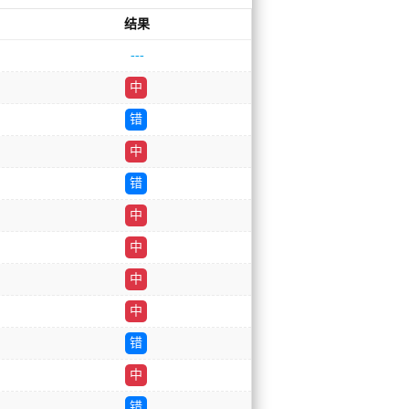
结果
---
中
错
中
错
中
中
中
中
错
中
错