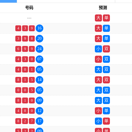
号码
预测
---
大
单
16
大
单
4
3
9
20
大
单
3
9
8
24
小
双
6
9
9
07
小
双
4
3
0
05
大
双
4
0
1
14
大
双
8
1
5
05
大
双
0
0
5
09
大
双
8
1
0
12
小
单
4
8
0
17
小
单
8
2
7
09
小
单
5
2
2