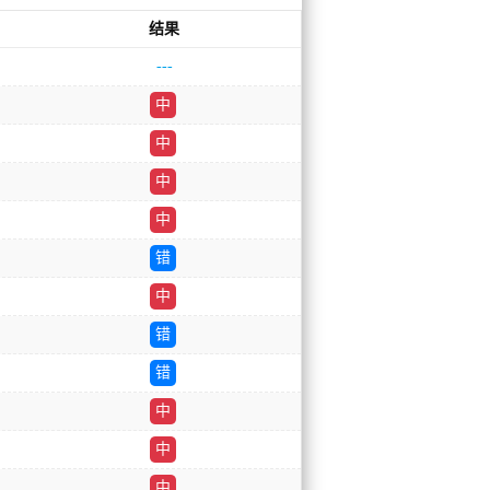
结果
---
中
中
中
中
错
中
错
错
中
中
中