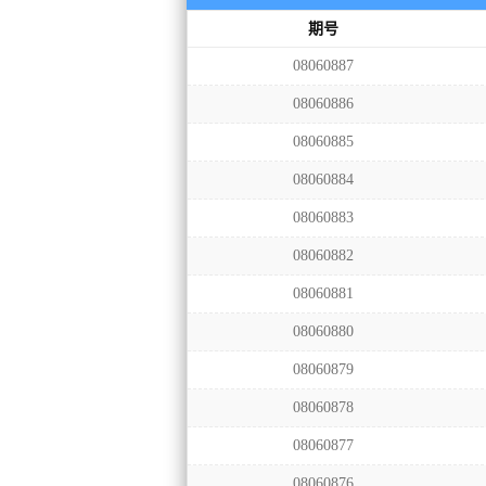
期号
08060887
08060886
08060885
08060884
08060883
08060882
08060881
08060880
08060879
08060878
08060877
08060876