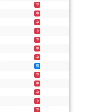
中
中
中
中
中
中
中
错
中
中
中
中
中