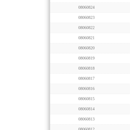
08060824
08060823
08060822
08060821
08060820
08060819
08060818
08060817
08060816
08060815
08060814
08060813
08060812