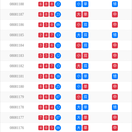
08081188
6
8
8
22
小
单
错
08081187
6
8
9
23
大
单
中
08081186
4
5
0
09
小
双
中
08081185
2
4
7
13
大
双
错
08081184
3
2
6
11
小
双
中
08081183
5
5
2
12
小
双
中
08081182
4
4
7
15
大
双
中
08081181
2
8
6
16
小
单
错
08081180
8
8
9
25
小
单
中
08081179
0
6
1
07
小
双
中
08081178
0
8
4
12
大
单
错
08081177
7
0
0
07
大
单
中
08081176
4
0
5
09
大
单
中