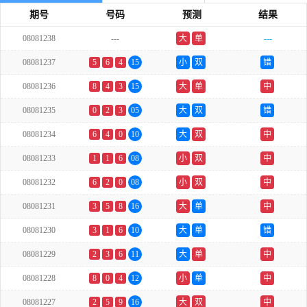
期号
号码
预测
结果
08081238
---
大
单
---
08081237
5
6
4
15
小
双
错
08081236
8
4
3
15
大
单
中
08081235
0
2
3
05
大
双
错
08081234
6
4
0
10
大
双
中
08081233
1
1
6
08
小
双
中
08081232
6
2
0
08
小
双
中
08081231
3
5
8
16
大
单
中
08081230
3
1
6
10
大
单
错
08081229
2
3
6
11
大
单
中
08081228
8
0
4
12
小
单
中
08081227
2
5
9
16
大
双
中