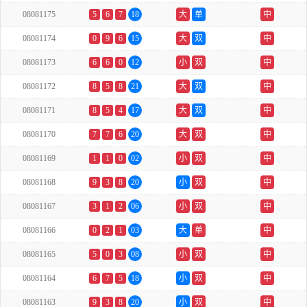
08081175
5
6
7
18
大
单
中
08081174
0
9
6
15
大
双
中
08081173
6
6
0
12
小
双
中
08081172
8
5
8
21
大
双
中
08081171
8
5
4
17
大
双
中
08081170
7
7
6
20
大
双
中
08081169
1
1
0
02
小
双
中
08081168
9
3
8
20
小
双
中
08081167
3
1
2
06
小
双
中
08081166
0
2
1
03
大
单
中
08081165
5
0
3
08
小
双
中
08081164
6
7
5
18
小
双
中
08081163
9
3
8
20
小
双
中