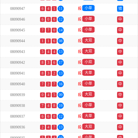
小单
08090947
6
4
1
11
殺
错
小单
08090946
6
0
6
12
殺
中
小单
08090945
7
7
0
14
殺
中
大双
08090944
1
1
6
08
殺
中
大双
08090943
5
4
4
13
殺
中
小双
08090942
8
3
6
17
殺
中
大单
08090941
8
3
2
13
殺
中
小单
08090940
7
2
7
16
殺
中
大双
08090939
0
4
5
09
殺
中
小单
08090938
7
4
8
19
殺
中
大单
08090937
6
6
0
12
殺
中
大双
08090936
2
4
7
13
殺
中
小单