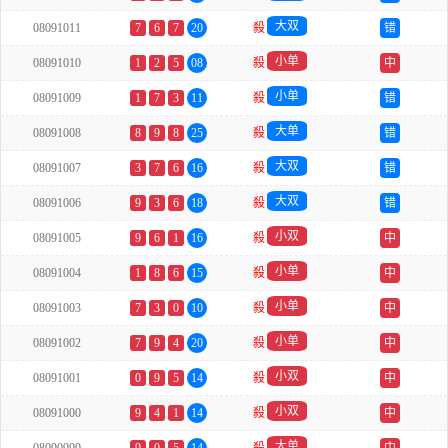
大双
08091011
7
6
7
20
殺
错
小单
08091010
1
2
5
08
殺
中
小单
08091009
1
7
3
11
殺
错
大单
08091008
8
9
8
25
殺
错
大双
08091007
3
7
6
16
殺
错
大双
08091006
9
3
6
18
殺
错
小双
08091005
9
6
1
16
殺
中
小单
08091004
1
8
6
15
殺
中
小单
08091003
7
3
0
10
殺
中
小单
08091002
7
9
4
20
殺
中
小双
08091001
0
9
5
14
殺
中
小双
08091000
9
4
1
14
殺
中
大单