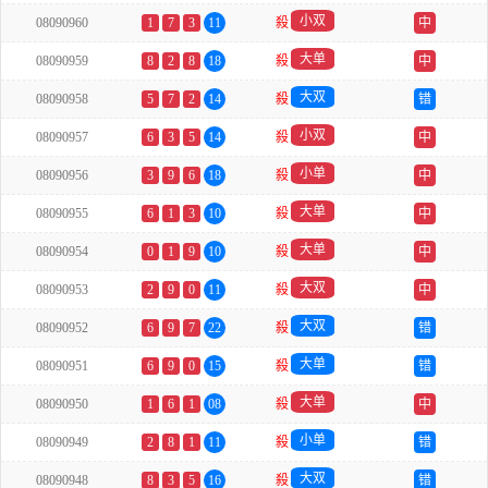
小双
08090960
1
7
3
11
殺
中
大单
08090959
8
2
8
18
殺
中
大双
08090958
5
7
2
14
殺
错
小双
08090957
6
3
5
14
殺
中
小单
08090956
3
9
6
18
殺
中
大单
08090955
6
1
3
10
殺
中
大单
08090954
0
1
9
10
殺
中
大双
08090953
2
9
0
11
殺
中
大双
08090952
6
9
7
22
殺
错
大单
08090951
6
9
0
15
殺
错
大单
08090950
1
6
1
08
殺
中
小单
08090949
2
8
1
11
殺
错
大双
08090948
8
3
5
16
殺
错