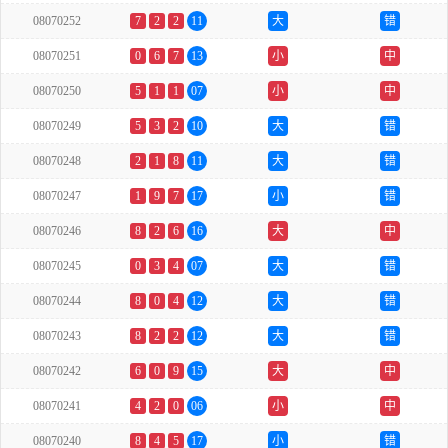
08070252
7
2
2
11
大
错
08070251
0
6
7
13
小
中
08070250
5
1
1
07
小
中
08070249
5
3
2
10
大
错
08070248
2
1
8
11
大
错
08070247
1
9
7
17
小
错
08070246
8
2
6
16
大
中
08070245
0
3
4
07
大
错
08070244
8
0
4
12
大
错
08070243
8
2
2
12
大
错
08070242
6
0
9
15
大
中
08070241
4
2
0
06
小
中
08070240
8
4
5
17
小
错