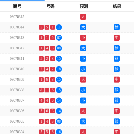
期号
号码
预测
结果
08070315
---
大
---
双
08070314
5
5
1
11
大
错
08070313
1
1
5
07
小
中
08070312
1
4
3
08
大
错
08070311
5
2
8
15
小
错
08070310
7
4
7
18
小
错
08070309
1
6
8
15
大
中
08070308
8
1
6
15
小
错
08070307
4
4
6
14
小
错
08070306
5
6
3
14
大
中
08070305
1
4
3
08
大
错
08070304
5
5
6
16
大
中