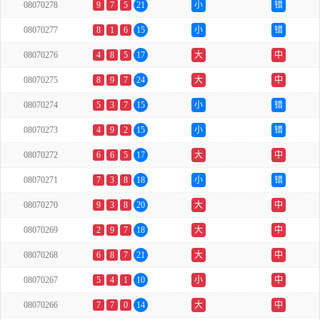
08070278
9
7
5
21
小
错
08070277
8
1
6
15
小
错
08070276
4
8
5
17
大
中
08070275
8
9
7
24
大
中
08070274
5
3
7
15
小
错
08070273
4
9
2
15
小
错
08070272
6
6
5
17
大
中
08070271
7
3
8
18
小
错
08070270
9
3
8
20
大
中
08070269
2
9
7
18
大
中
08070268
6
8
7
21
大
中
08070267
5
4
1
10
小
中
08070266
7
7
0
14
大
中