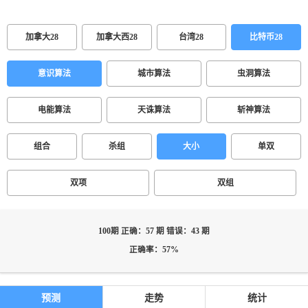
加拿大28
加拿大西28
台湾28
比特币28
意识算法
城市算法
虫洞算法
电能算法
天诛算法
斩神算法
组合
杀组
大小
单双
双项
双组
100期 正确：57 期 错误：43 期
正确率：57%
预测
走势
统计