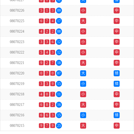
08070227
6
1
5
12
大
错
08070226
5
1
3
09
小
中
08070225
6
7
4
17
大
中
08070224
4
2
2
08
小
中
08070223
3
3
6
12
小
中
08070222
5
4
3
12
小
中
08070221
9
2
7
18
大
中
08070220
0
7
0
07
大
错
08070219
3
3
9
15
小
错
08070218
4
0
7
11
小
中
08070217
6
8
2
16
大
中
08070216
6
6
3
15
小
错
08070215
9
7
9
25
大
中