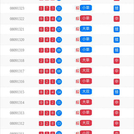
小单
08091323
1
7
3
11
殺
错
小单
08091322
9
5
4
18
殺
中
大单
08091321
6
5
4
15
殺
错
小单
08091320
7
4
2
13
殺
错
小单
08091319
3
3
3
09
殺
错
大单
08091318
2
9
5
16
殺
中
大双
08091317
0
0
8
08
殺
中
小单
08091316
7
2
1
10
殺
中
大双
08091315
8
2
4
14
殺
错
大单
08091314
0
9
2
11
殺
中
小单
08091313
7
2
8
17
殺
中
大双
08091312
3
2
8
13
殺
中
小双