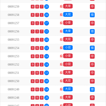
大单
08091259
4
9
7
20
殺
中
大双
08091258
8
7
1
16
殺
错
小单
08091257
9
1
7
17
殺
中
大单
08091256
5
3
7
15
殺
错
大双
08091255
3
2
5
10
殺
中
小双
08091254
0
6
6
12
殺
错
小单
08091253
0
8
6
14
殺
中
小双
08091252
9
3
2
14
殺
中
大单
08091251
3
9
1
13
殺
中
大双
08091250
6
0
4
10
殺
中
大双
08091249
6
6
2
14
殺
错
大单
08091248
8
9
9
26
殺
中
小双