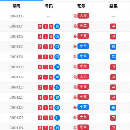
期号
号码
预测
结果
大双
08091335
---
殺
---
小单
08091334
9
1
6
16
殺
中
大双
08091333
4
2
0
06
殺
中
小单
08091332
2
0
3
05
殺
错
小单
08091331
1
1
3
05
殺
错
小双
08091330
6
9
5
20
殺
中
大单
08091329
2
2
6
10
殺
中
小双
08091328
2
6
7
15
殺
中
小双
08091327
4
6
9
19
殺
中
小双
08091326
5
3
0
08
殺
错
大单
08091325
4
4
3
11
殺
中
小单
08091324
8
5
6
19
殺
中