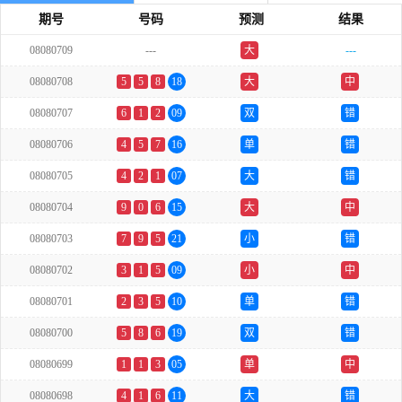
期号
号码
预测
结果
08080709
---
大
---
08080708
5
5
8
18
大
中
08080707
6
1
2
09
双
错
08080706
4
5
7
16
单
错
08080705
4
2
1
07
大
错
08080704
9
0
6
15
大
中
08080703
7
9
5
21
小
错
08080702
3
1
5
09
小
中
08080701
2
3
5
10
单
错
08080700
5
8
6
19
双
错
08080699
1
1
3
05
单
中
08080698
4
1
6
11
大
错