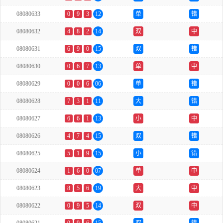
08080633
0
9
3
12
单
错
08080632
4
8
2
14
双
中
08080631
6
9
0
15
双
错
08080630
0
6
7
13
单
中
08080629
0
0
6
06
单
错
08080628
7
3
1
11
大
错
08080627
6
6
1
13
小
中
08080626
4
7
4
15
双
错
08080625
5
1
9
15
小
错
08080624
1
6
0
07
单
中
08080623
8
5
6
19
大
中
08080622
0
9
5
14
双
中