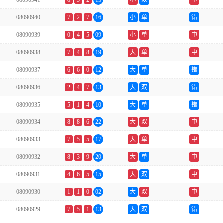
08090941
8
3
2
13
小
双
中
08090940
7
2
7
16
小
单
错
08090939
0
4
5
09
小
单
中
08090938
7
4
8
19
大
单
中
08090937
6
6
0
12
大
单
错
08090936
2
4
7
13
大
双
错
08090935
5
1
4
10
大
单
错
08090934
8
8
6
22
大
双
中
08090933
7
5
5
17
大
单
中
08090932
8
3
9
20
大
单
中
08090931
4
6
5
15
大
双
中
08090930
1
1
0
02
大
双
中
08090929
7
5
1
13
大
双
错