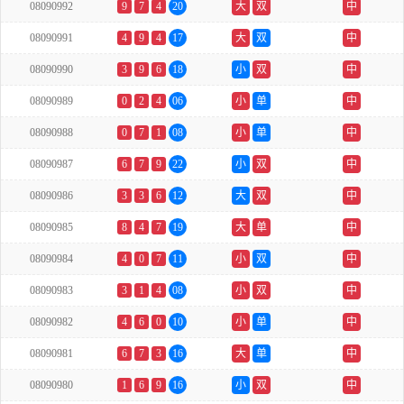
08090992
9
7
4
20
大
双
中
08090991
4
9
4
17
大
双
中
08090990
3
9
6
18
小
双
中
08090989
0
2
4
06
小
单
中
08090988
0
7
1
08
小
单
中
08090987
6
7
9
22
小
双
中
08090986
3
3
6
12
大
双
中
08090985
8
4
7
19
大
单
中
08090984
4
0
7
11
小
双
中
08090983
3
1
4
08
小
双
中
08090982
4
6
0
10
小
单
中
08090981
6
7
3
16
大
单
中
08090980
1
6
9
16
小
双
中