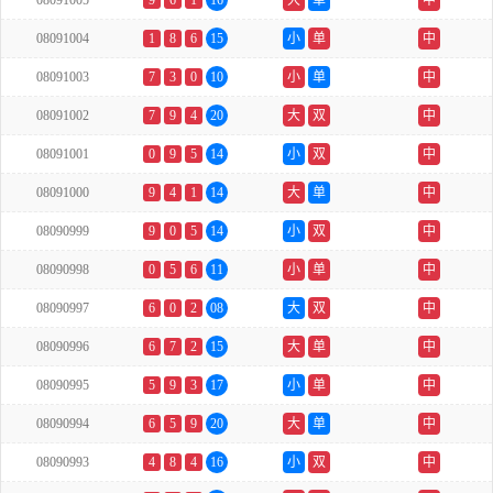
08091005
9
6
1
16
大
单
中
08091004
1
8
6
15
小
单
中
08091003
7
3
0
10
小
单
中
08091002
7
9
4
20
大
双
中
08091001
0
9
5
14
小
双
中
08091000
9
4
1
14
大
单
中
08090999
9
0
5
14
小
双
中
08090998
0
5
6
11
小
单
中
08090997
6
0
2
08
大
双
中
08090996
6
7
2
15
大
单
中
08090995
5
9
3
17
小
单
中
08090994
6
5
9
20
大
单
中
08090993
4
8
4
16
小
双
中