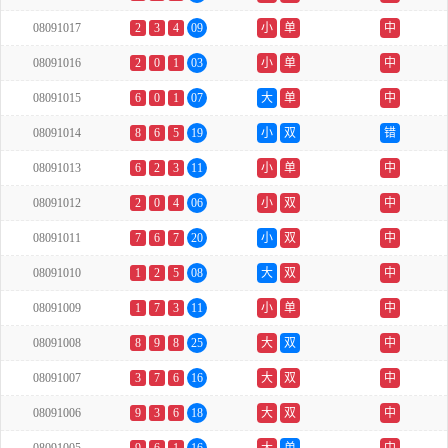
08091017
2
3
4
09
小
单
中
08091016
2
0
1
03
小
单
中
08091015
6
0
1
07
大
单
中
08091014
8
6
5
19
小
双
错
08091013
6
2
3
11
小
单
中
08091012
2
0
4
06
小
双
中
08091011
7
6
7
20
小
双
中
08091010
1
2
5
08
大
双
中
08091009
1
7
3
11
小
单
中
08091008
8
9
8
25
大
双
中
08091007
3
7
6
16
大
双
中
08091006
9
3
6
18
大
双
中