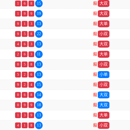
15
殺
大双
1
6
8
19
殺
大双
1
9
9
13
殺
大单
9
1
3
22
殺
小双
9
5
8
13
殺
大双
4
6
3
11
殺
大单
2
6
3
13
殺
小双
0
5
8
13
殺
小单
5
2
6
15
殺
小双
9
2
4
14
殺
大双
0
6
8
18
殺
大双
0
9
9
13
殺
大单
1
3
9
13
殺
小双
4
1
8