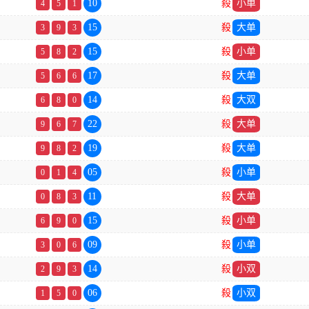
10
殺
小单
4
5
1
15
殺
大单
3
9
3
15
殺
小单
5
8
2
17
殺
大单
5
6
6
14
殺
大双
6
8
0
22
殺
大单
9
6
7
19
殺
大单
9
8
2
05
殺
小单
0
1
4
11
殺
大单
0
8
3
15
殺
小单
6
9
0
09
殺
小单
3
0
6
14
殺
小双
2
9
3
06
殺
小双
1
5
0