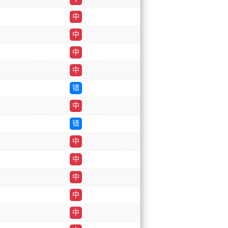
中
中
中
中
错
中
错
中
中
中
中
中