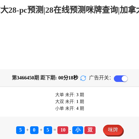
第
3466450
期 距下期:
00
分
17
秒
广告开关：
大单
未开:
3
期
大双
未开:
1
期
小单
未开:
4
期
5
+
0
+
5
=
10
-
小
双
咪牌