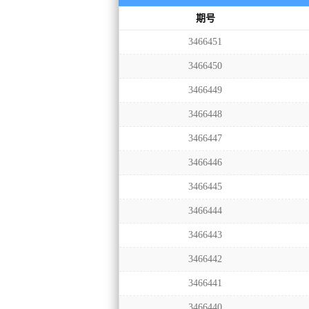
期号
3466451
3466450
3466449
3466448
3466447
3466446
3466445
3466444
3466443
3466442
3466441
3466440