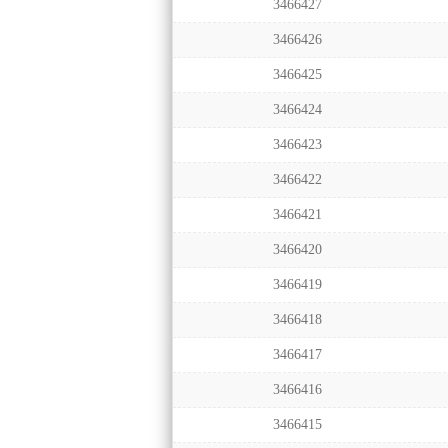
3466427
3466426
3466425
3466424
3466423
3466422
3466421
3466420
3466419
3466418
3466417
3466416
3466415