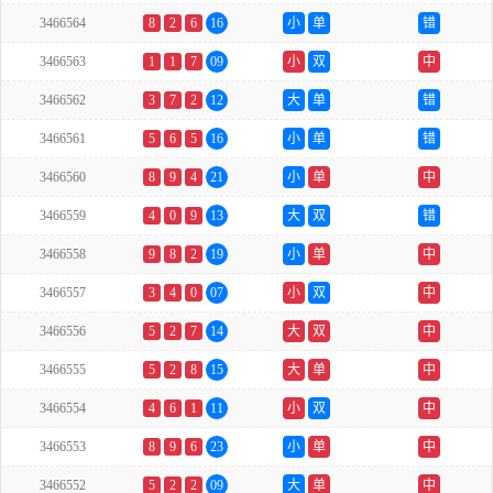
3466564
8
2
6
16
小
单
错
3466563
1
1
7
09
小
双
中
3466562
3
7
2
12
大
单
错
3466561
5
6
5
16
小
单
错
3466560
8
9
4
21
小
单
中
3466559
4
0
9
13
大
双
错
3466558
9
8
2
19
小
单
中
3466557
3
4
0
07
小
双
中
3466556
5
2
7
14
大
双
中
3466555
5
2
8
15
大
单
中
3466554
4
6
1
11
小
双
中
3466553
8
9
6
23
小
单
中
3466552
5
2
2
09
大
单
中