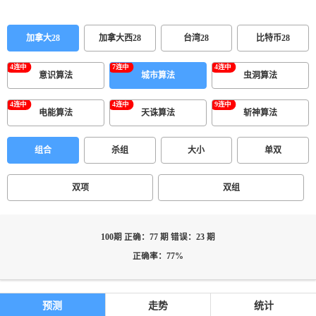
加拿大28
加拿大西28
台湾28
比特币28
意识算法
城市算法
虫洞算法
电能算法
天诛算法
斩神算法
组合
杀组
大小
单双
双项
双组
100期 正确：77 期 错误：23 期
正确率：77%
预测
走势
统计