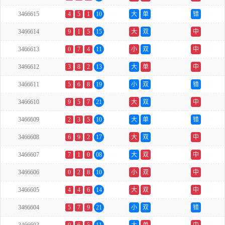
3466615
4
5
1
10
大
单
错
3466614
9
1
5
15
大
双
中
3466613
0
7
4
11
小
双
中
3466612
3
8
2
13
大
单
中
3466611
5
6
8
19
小
双
错
3466610
9
5
7
21
大
双
中
3466609
2
3
5
10
大
单
错
3466608
6
9
2
17
大
双
中
3466607
7
1
0
08
大
双
中
3466606
0
2
8
10
小
双
中
3466605
4
4
6
14
大
双
中
3466604
5
7
9
21
小
双
错