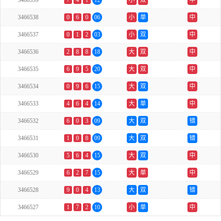
3466539
7
4
1
12
小
双
中
3466538
0
6
0
06
小
单
中
3466537
0
1
2
03
小
双
中
3466536
2
8
8
18
大
双
中
3466535
6
9
5
20
大
双
中
3466534
0
9
6
15
大
双
中
3466533
4
6
4
14
大
单
中
3466532
6
0
3
09
大
双
错
3466531
1
0
8
09
大
双
错
3466530
5
6
4
15
大
双
中
3466529
6
2
7
15
大
单
中
3466528
9
0
4
13
大
双
错
3466527
1
7
2
10
小
单
中