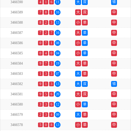
3466590
4
1
6
11
大
双
错
3466589
7
8
1
16
大
双
中
3466588
8
2
3
13
小
单
中
3466587
7
2
7
16
大
单
中
3466586
0
7
1
08
小
单
中
3466585
0
4
0
04
小
单
中
3466584
9
7
3
19
大
单
中
3466583
1
3
3
07
大
单
中
3466582
9
1
3
13
大
双
错
3466581
9
5
6
20
大
双
中
3466580
3
3
6
12
小
单
中
3466579
2
3
4
09
大
单
中
3466578
5
0
8
13
小
单
中