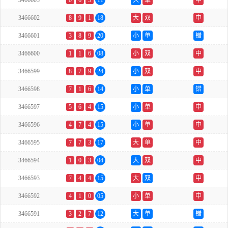
3466603
0
6
5
11
大
单
中
3466602
8
9
1
18
大
双
中
3466601
3
8
9
20
小
单
错
3466600
1
1
6
08
小
双
中
3466599
8
7
9
24
小
双
中
3466598
7
1
6
14
小
单
错
3466597
5
6
4
15
小
单
中
3466596
4
7
4
15
小
单
中
3466595
7
7
3
17
大
单
中
3466594
1
0
3
04
大
双
中
3466593
7
4
4
15
大
双
中
3466592
4
1
0
05
小
单
中
3466591
3
2
7
12
大
单
错