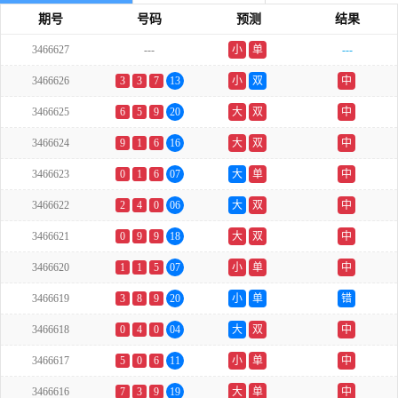
期号
号码
预测
结果
3466627
---
小
单
---
3466626
3
3
7
13
小
双
中
3466625
6
5
9
20
大
双
中
3466624
9
1
6
16
大
双
中
3466623
0
1
6
07
大
单
中
3466622
2
4
0
06
大
双
中
3466621
0
9
9
18
大
双
中
3466620
1
1
5
07
小
单
中
3466619
3
8
9
20
小
单
错
3466618
0
4
0
04
大
双
中
3466617
5
0
6
11
小
单
中
3466616
7
3
9
19
大
单
中