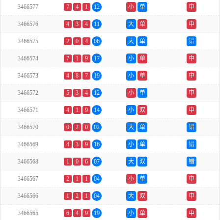
3466577
7
4
1
12
小
单
中
3466576
4
3
4
11
大
单
中
3466575
2
0
4
06
大
单
错
3466574
7
1
9
17
小
单
中
3466573
4
8
7
19
小
单
中
3466572
5
3
4
12
小
单
中
3466571
4
1
9
14
小
双
中
3466570
0
2
0
02
大
单
错
3466569
4
3
9
16
小
单
错
3466568
1
0
6
07
大
双
错
3466567
2
1
1
04
小
单
中
3466566
1
2
1
04
大
双
中
3466565
6
4
9
19
小
单
中